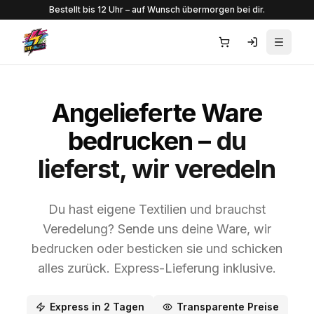
Bestellt bis 12 Uhr – auf Wunsch übermorgen bei dir.
Menü ö
Angelieferte Ware
bedrucken –
du
lieferst, wir veredeln
Du hast eigene Textilien und brauchst
Veredelung? Sende uns deine Ware, wir
bedrucken oder besticken sie und schicken
alles zurück. Express-Lieferung inklusive.
Express in 2 Tagen
Transparente Preise