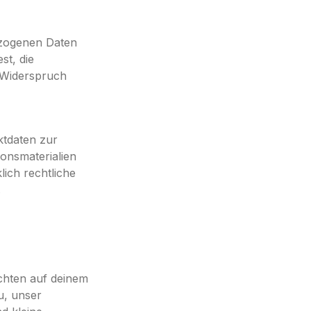
ezogenen Daten
st, die
u Widerspruch
ktdaten zur
onsmaterialien
lich rechtliche
.
ichten auf deinem
u, unser