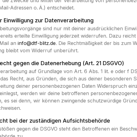
r die Zwecke und Mittel der Verarbeitung von personenbe
Mail-Adressen o. Ä.) entscheidet.
r Einwilligung zur Datenverarbeitung
beitungsvorgänge sind nur mit deiner ausdrücklichen Einwil
reits erteilte Einwilligung jederzeit widerrufen. Dazu reich
-Mail an
info@dtf-blitz.de
. Die Rechtmäßigkeit der bis zum W
ng bleibt vom Widerruf unberührt.
echt gegen die Datenerhebung (Art. 21 DSGVO)
rarbeitung auf Grundlage von Art. 6 Abs. 1 lit. e oder f D
t das Recht, aus Gründen, die sich aus deiner besonderen S
beitung deiner personenbezogenen Daten Widerspruch ein
einlegst, werden wir deine betroffenen personenbezogene
n, es sei denn, wir können zwingende schutzwürdige Gründ
chweisen.
ht bei der zuständigen Aufsichtsbehörde
rstößen gegen die DSGVO steht den Betroffenen ein Beschw
ehörde zu.