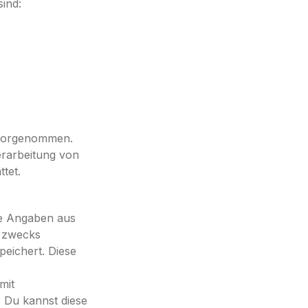
sind:
 vorgenommen.
Verarbeitung von
tet.
e Angaben aus
n zwecks
peichert. Diese
mit
. Du kannst diese