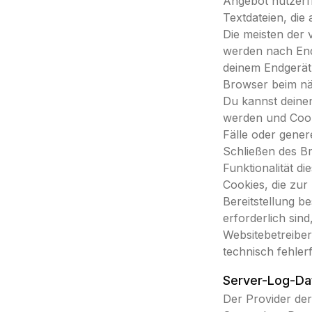
Angebot nutzerfr
Textdateien, die
Die meisten der 
werden nach End
deinem Endgerät 
Browser beim n
Du kannst deinen
werden und Cook
Fälle oder gener
Schließen des Br
Funktionalität di
Cookies, die zu
Bereitstellung b
erforderlich sin
Websitebetreiber
technisch fehlerf
Server-Log-Da
Der Provider der