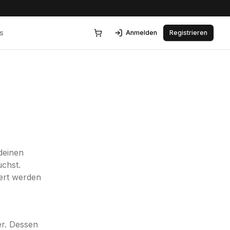
s
Anmelden
Registrieren
deinen
chst.
iert werden
er. Dessen