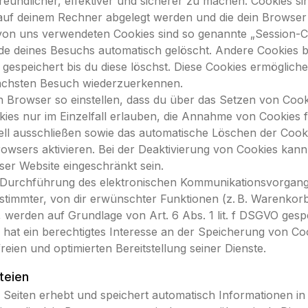
eundlicher, effektiver und sicherer zu machen. Cookies sin
 auf deinem Rechner abgelegt werden und die dein Browser 
von uns verwendeten Cookies sind so genannte „Session-Co
e deines Besuchs automatisch gelöscht. Andere Cookies b
gespeichert bis du diese löschst. Diese Cookies ermöglich
ächsten Besuch wiederzuerkennen.
 Browser so einstellen, dass du über das Setzen von Cooki
ies nur im Einzelfall erlauben, die Annahme von Cookies 
ell ausschließen sowie das automatische Löschen der Cook
owsers aktivieren. Bei der Deaktivierung von Cookies kann
eser Website eingeschränkt sein.
r Durchführung des elektronischen Kommunikationsvorgang
estimmter, von dir erwünschter Funktionen (z. B. Warenkor
d, werden auf Grundlage von Art. 6 Abs. 1 lit. f DSGVO gesp
 hat ein berechtigtes Interesse an der Speicherung von Co
reien und optimierten Bereitstellung seiner Dienste.
teien
 Seiten erhebt und speichert automatisch Informationen i