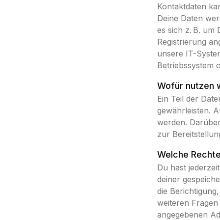
Kontaktdaten ka
Deine Daten werd
es sich z. B. um 
Registrierung a
unsere IT-System
Betriebssystem o
Wofür nutzen w
Ein Teil der Dat
gewährleisten. 
werden. Darüber
zur Bereitstellu
Welche Rechte 
Du hast jederzei
deiner gespeich
die Berichtigung
weiteren Fragen
angegebenen Adr