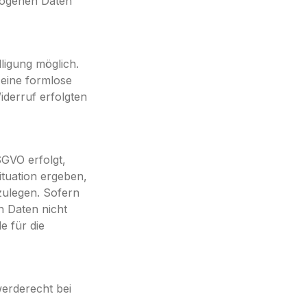
zogenen Daten
ligung möglich.
t eine formlose
iderruf erfolgten
SGVO erfolgt,
ituation ergeben,
zulegen. Sofern
n Daten nicht
e für die
erderecht bei