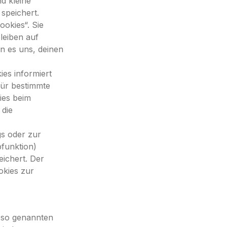
d kleine
speichert.
okies“. Sie
leiben auf
en es uns, deinen
es informiert
für bestimmte
ies beim
 die
s oder zur
bfunktion)
eichert. Der
okies zur
n so genannten