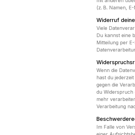
mit anderen übe
(z. B. Namen, E-
Widerruf deine
Viele Datenverar
Du kannst eine be
Mitteilung per E
Datenverarbeitu
Widerspruchsr
Wenn die Datenve
hast du jederzei
gegen die Verar
du Widerspruch 
mehr verarbeite
Verarbeitung na
Beschwerderec
Im Falle von Ve
einer Aufsichtsb