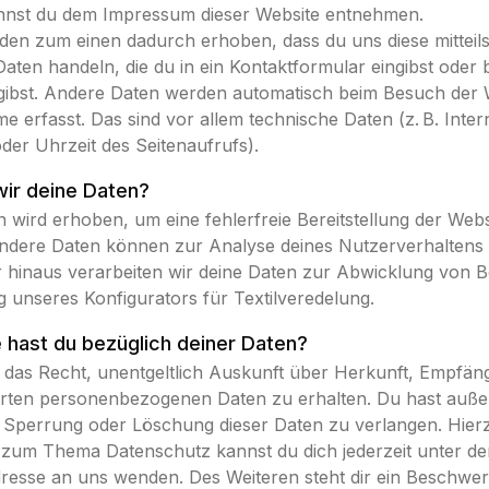
nnst du dem Impressum dieser Website entnehmen.
en zum einen dadurch erhoben, dass du uns diese mitteils
Daten handeln, die du in ein Kontaktformular eingibst oder 
ngibst. Andere Daten werden automatisch beim Besuch der 
e erfasst. Das sind vor allem technische Daten (z. B. Inte
der Uhrzeit des Seitenaufrufs).
ir deine Daten?
en wird erhoben, um eine fehlerfreie Bereitstellung der Webs
Andere Daten können zur Analyse deines Nutzerverhaltens
 hinaus verarbeiten wir deine Daten zur Abwicklung von B
ng unseres Konfigurators für Textilveredelung.
hast du bezüglich deiner Daten?
t das Recht, unentgeltlich Auskunft über Herkunft, Empfä
erten personenbezogenen Daten zu erhalten. Du hast auße
, Sperrung oder Löschung dieser Daten zu verlangen. Hier
 zum Thema Datenschutz kannst du dich jederzeit unter d
esse an uns wenden. Des Weiteren steht dir ein Beschwer