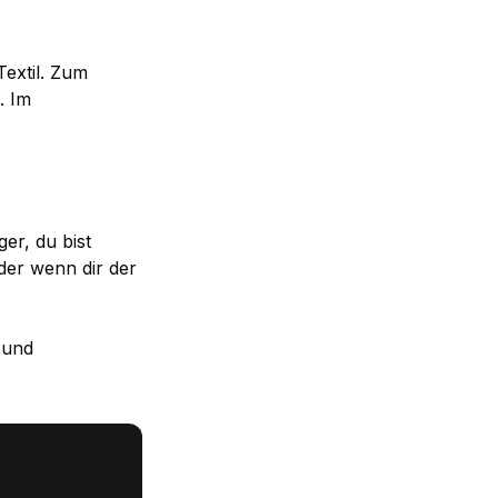
extil. Zum
. Im
er, du bist
oder wenn dir der
 und
n