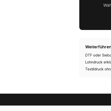
Wähl
Weiterführen
DTF oder Siebdr
Lohndruck erklä
Textildruck oh