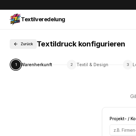
Textilveredelung
Textildruck konfigurieren
Zurück
Warenherkunft
Textil & Design
L
1
2
3
Gi
Projekt- / 