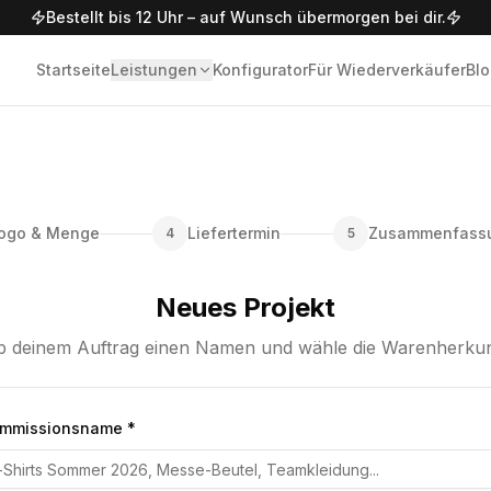
Bestellt bis 12 Uhr – auf Wunsch übermorgen bei dir.
Startseite
Leistungen
Konfigurator
Für Wiederverkäufer
Bl
ogo & Menge
Liefertermin
Zusammenfass
4
5
Neues Projekt
b deinem Auftrag einen Namen und wähle die Warenherkun
Kommissionsname *