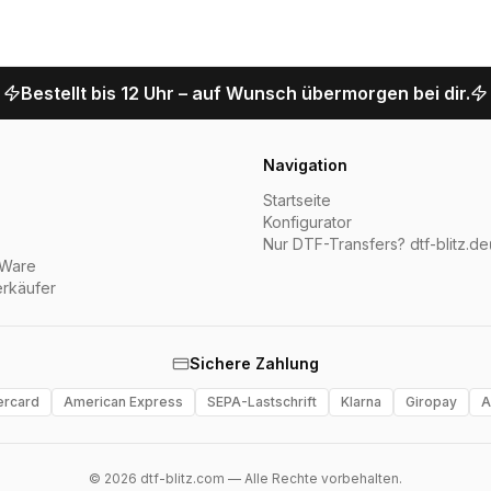
Bestellt bis 12 Uhr – auf Wunsch übermorgen bei dir.
Navigation
Startseite
Konfigurator
Nur DTF-Transfers? dtf-blitz.de
 Ware
rkäufer
Sichere Zahlung
ercard
American Express
SEPA-Lastschrift
Klarna
Giropay
A
©
2026
dtf-blitz.com — Alle Rechte vorbehalten.