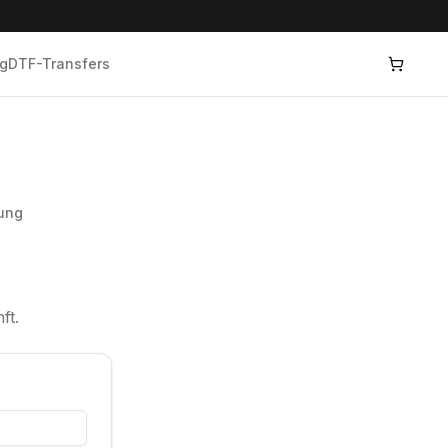
og
DTF-Transfers
ung
ft.